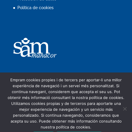
Política de cookies
Empram cookies propies i de tercers per aportar-li una millor
experiència de navegació i un servei més personalitzat. Si
continua navegant, considerem que accepta el seu us. Pot
Compañía
Sede electrónica
obtenir més informació consultant la nostra política de cookies.
Trámites en linea
FACe
Utilizamos cookies propias y de terceros para aportarle una
Servicio de aguas
ORA y aparcamientos
mejor experiencia de navegación y un servicio más
Perfil del contratante
personalizado. Si continua navegando, consideramos que
Protección de datos
Contacto
acepta su uso. Puede obtener más información consultando
nuestra política de cookies.