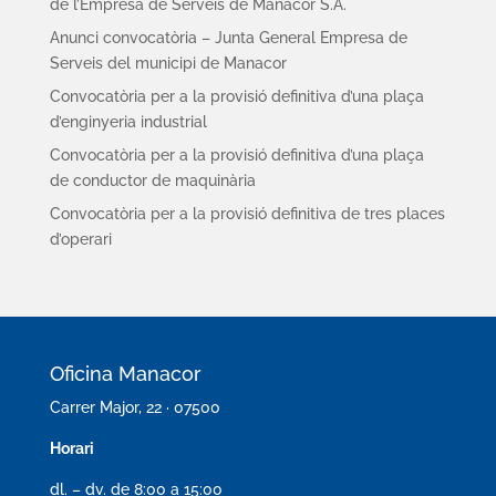
de l’Empresa de Serveis de Manacor S.A.
Anunci convocatòria – Junta General Empresa de
Serveis del municipi de Manacor
Convocatòria per a la provisió definitiva d’una plaça
d’enginyeria industrial
Convocatòria per a la provisió definitiva d’una plaça
de conductor de maquinària
Convocatòria per a la provisió definitiva de tres places
d’operari
Oficina Manacor
Carrer Major, 22 · 07500
Horari
dl. – dv. de 8:00 a 15:00