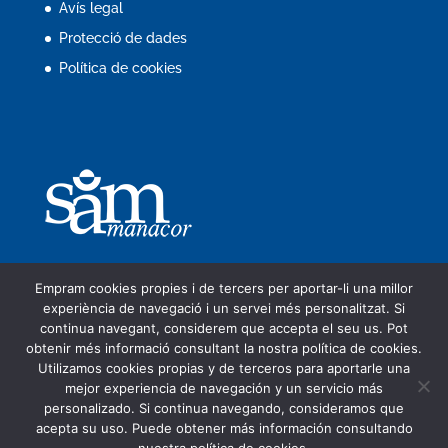
Avís legal
Protecció de dades
Política de cookies
Empram cookies propies i de tercers per aportar-li una millor
experiència de navegació i un servei més personalitzat. Si
continua navegant, considerem que accepta el seu us. Pot
obtenir més informació consultant la nostra política de cookies.
Companyia
Seu electrònica
Utilizamos cookies propias y de terceros para aportarle una
Tràmits en línia
FACe
Servei d’aigües
mejor experiencia de navegación y un servicio más
ORA i aparcaments
Perfil del contractant
personalizado. Si continua navegando, consideramos que
Protecció de dades
Contacte
acepta su uso. Puede obtener más información consultando